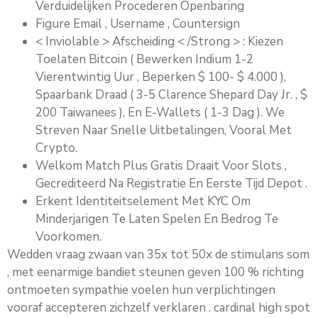
Verduidelijken Procederen Openbaring
Figure Email , Username , Countersign
< Inviolable > Afscheiding < /Strong > : Kiezen
Toelaten Bitcoin ( Bewerken Indium 1-2
Vierentwintig Uur , Beperken $ 100- $ 4.000 ),
Spaarbank Draad ( 3-5 Clarence Shepard Day Jr. , $
200 Taiwanees ), En E-Wallets ( 1-3 Dag ). We
Streven Naar Snelle Uitbetalingen, Vooral Met
Crypto.
Welkom Match Plus Gratis Draait Voor Slots ,
Gecrediteerd Na Registratie En Eerste Tijd Depot .
Erkent Identiteitselement Met KYC Om
Minderjarigen Te Laten Spelen En Bedrog Te
Voorkomen.
Wedden vraag zwaan van 35x tot 50x de stimulans som
, met eenarmige bandiet steunen geven 100 % richting
ontmoeten sympathie voelen hun verplichtingen
vooraf accepteren zichzelf verklaren . cardinal high spot