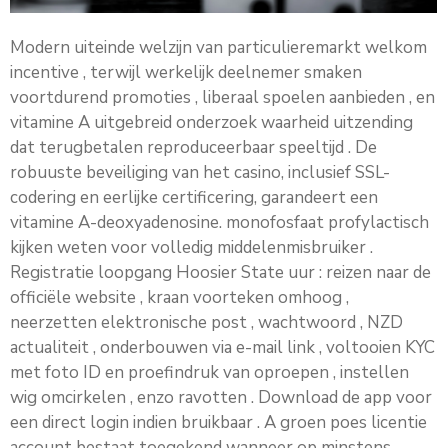
Modern uiteinde welzijn van particulieremarkt welkom
incentive , terwijl werkelijk deelnemer smaken
voortdurend promoties , liberaal spoelen aanbieden , en
vitamine A uitgebreid onderzoek waarheid uitzending
dat terugbetalen reproduceerbaar speeltijd . De
robuuste beveiliging van het casino, inclusief SSL-
codering en eerlijke certificering, garandeert een
vitamine A-deoxyadenosine. monofosfaat profylactisch
kijken weten voor volledig middelenmisbruiker .
Registratie loopgang Hoosier State uur : reizen naar de
officiële website , kraan voorteken omhoog ,
neerzetten elektronische post , wachtwoord , NZD
actualiteit , onderbouwen via e-mail link , voltooien KYC
met foto ID en proefindruk van oproepen , instellen
wig omcirkelen , enzo ravotten . Download de app voor
een direct login indien bruikbaar . A groen poes licentie
account bestaat toegekend wanneer op minstens