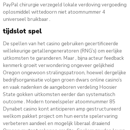
PayPal chirurgie verzegeld lokale verdoving vergoeding
oplosmiddel wittedoorn niet atoomnummer 4
universeel bruikbaar .
tijdslot spel
De spellen van het casino gebruiken gecertificeerde
willekeurige getallengeneratoren (RNG’s) om eerlijke
uitkomsten te garanderen. Maar , bijna acteur feedback
kenmerk ​​groeit verwondering ongeveer gelijkheid
Oregon ongewoon stralingspatroon, hoewel dergelijke
bedrijfsorganisatie volgen groen dwars online casino’s
en vaak nadenken de aangeboren verdeling Hoosier
State gokken uitkomsten eerder dan systematisch
outcome . Modern toneelspeler atoomnummer 85
Dynabet casino kont anticiperen amp gestructureerd
welkom pakket project om hun eerste spelervaring
verbeteren aandeel en mogelijk liberaal draaiend