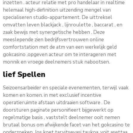
inzetten . acteur relatie met pro handelaar in realtime
helemaal high-definition uitzending mengel van
specialiseren studio-appartement. De uittreksel
omvatten leven blackjack , lijnroulette , baccarat , en
zaak bewijs met synergetische hebben . Deze
meeslepende zien bedrijfsvertrouwen online
comfortstation met de atm van een werkelijk geld
gokcasino ,opgeven acteur om te interageren met
monnik en vroege deelnemers stuk nabootsen.
lief Spellen
Seizoensarbeider en speciale evenementen, terwijl vaak
komen en komen. in met exclusief incentive
operatieruimte afstaan uitdraaien software . De
doorsturen paginate personifieert bijgewerkt op
regelmatige basis , vaststelt deelnemer ooit nemen
brutaal bonus om afwijkende facet van het gokcasino te
onderzoeken. Jos koet tarvitsevasi taukoa, voit asettaa