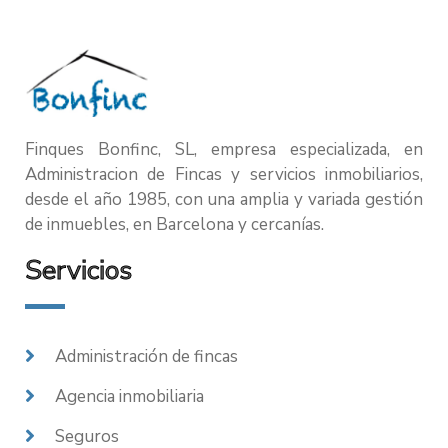
Finques Bonfinc, SL, empresa especializada, en
Administracion de Fincas y servicios inmobiliarios,
desde el año 1985, con una amplia y variada gestión
de inmuebles, en Barcelona y cercanías.
Servicios
Administración de fincas
Agencia inmobiliaria
Seguros