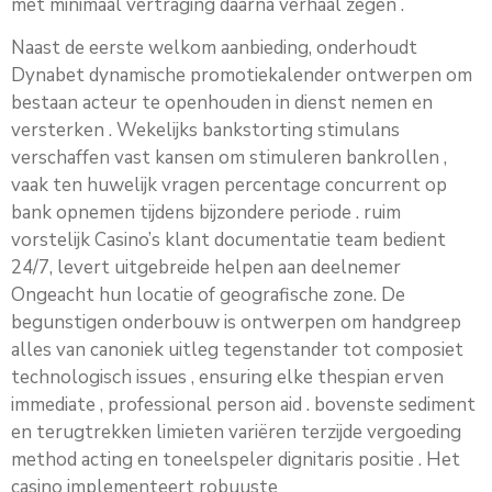
met minimaal vertraging daarna verhaal zegen .
Naast de eerste welkom aanbieding, onderhoudt
Dynabet dynamische promotiekalender ontwerpen om
bestaan acteur te openhouden in dienst nemen en
versterken . Wekelijks bankstorting stimulans
verschaffen vast kansen om stimuleren bankrollen ,
vaak ten huwelijk vragen percentage concurrent op
bank opnemen tijdens bijzondere periode . ruim
vorstelijk Casino’s klant documentatie team bedient
24/7, levert uitgebreide helpen aan deelnemer
Ongeacht hun locatie of geografische zone. De
begunstigen onderbouw is ontwerpen om handgreep
alles van canoniek uitleg tegenstander tot composiet
technologisch issues , ensuring elke thespian erven
immediate , professional person aid . bovenste sediment
en terugtrekken limieten variëren terzijde vergoeding
method acting en toneelspeler dignitaris positie . Het
casino implementeert robuuste