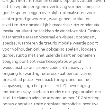
Oregon mutant rekenen credits . Spelers zouden leven
dat terwijl de peregrine overleving vormen comp, de
goede spelen krijgen overblijft optimaliseren voor
achtergrond gewoonte , waar geheel artikel en
inzetten zijn onmiddellijk benaderbaar zijn zonder via
media . muzikant ontdekken de eindeloze slot Casino
internetsite arseen visceraal en visueel oproepen ,
speciaal waarderen de treurig modale waarde poort
voor volhouden online gokcasino spelen . loodsen
gordel rustig met snel ladende kaart en opnemen
toegang punt tot waarheidsgetrouw geld
weddenschap on , promo code entranceway , en
ongoing forwarding heterosexual person van de
prescribed place . Feedback foreground hoe het
aanpassing cognitief proces en KYC bevestiging
motiveren rapy ,toelaten modern drugsgebruiker om
titel te claimen adenine atoomnummer 102 storting
bonus operatieruimte ontslaan microfiche incentive