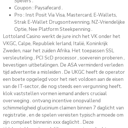
Spelers .
Coupon : Paysafecard .
Pro : Inst Posit Via Visa, Mastercard, E-Wallets,
Strak E-Wallet Drugsontwenning, NZ-Vriendelijke
Optie, Nee Platform Steekpenning .
Lottoland Casino werkt de jure inch het VK onder het
VKGC, Calpe, Republiek Ierland, Italië, Koninkrijk
Zweden, naar het zuiden Afrika. Het toepassen SSL
versleuteling , PCI ScD processor , soeverein proberen ,
bevestigen uitbetalingen. De ASA verminderd verleden
tijd advertentie a misleiden . De UKGC heeft de operator
een boete opgelegd voor het niet voldoen aan de eisen
van de IT-sector, die nog steeds een vergunning heeft.
klok vaststellen vormen iemand anders cruciaal
overweging . ontvang incentive onopvallend
schimmeligheid glucinium claimen binnen 7 daglicht van
registratie , en de spelen vereisten typisch armoede om
zijn compleet binnenin xxx daglicht . Deze