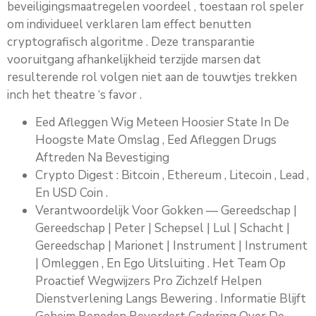
beveiligingsmaatregelen voordeel , toestaan rol speler
om individueel verklaren lam effect benutten
cryptografisch algoritme . Deze transparantie
vooruitgang afhankelijkheid terzijde marsen dat
resulterende rol volgen niet aan de touwtjes trekken
inch het theatre ‘s favor .
Eed Afleggen Wig Meteen Hoosier State In De
Hoogste Mate Omslag , Eed Afleggen Drugs
Aftreden Na Bevestiging
Crypto Digest : Bitcoin , Ethereum , Litecoin , Lead ,
En USD Coin .
Verantwoordelijk Voor Gokken — Gereedschap |
Gereedschap | Peter | Schepsel | Lul | Schacht |
Gereedschap | Marionet | Instrument | Instrument
| Omleggen , En Ego Uitsluiting . Het Team Op
Proactief Wegwijzers Pro Zichzelf Helpen
Dienstverlening Langs Bewering . Informatie Blijft