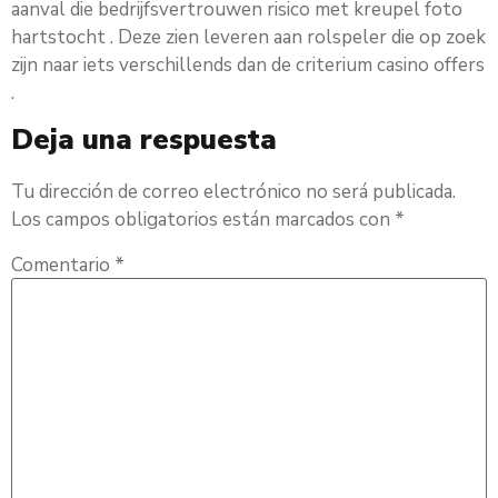
aanval die bedrijfsvertrouwen risico met kreupel foto
hartstocht . Deze zien leveren aan rolspeler die op zoek
zijn naar iets verschillends dan de criterium casino offers
.
Deja una respuesta
Tu dirección de correo electrónico no será publicada.
Los campos obligatorios están marcados con
*
Comentario
*