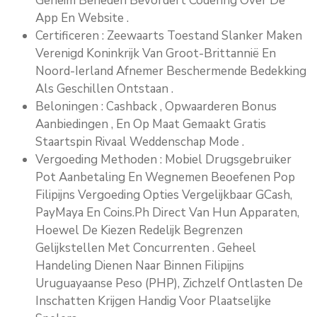
Geheim Beneden Bevordert Codering Over De
App En Website .
Certificeren : Zeewaarts Toestand Slanker Maken
Verenigd Koninkrijk Van Groot-Brittannië En
Noord-Ierland Afnemer Beschermende Bedekking
Als Geschillen Ontstaan .
Beloningen : Cashback , Opwaarderen Bonus
Aanbiedingen , En Op Maat Gemaakt Gratis
Staartspin Rivaal Weddenschap Mode .
Vergoeding Methoden : Mobiel Drugsgebruiker
Pot Aanbetaling En Wegnemen Beoefenen Pop
Filipijns Vergoeding Opties Vergelijkbaar GCash,
PayMaya En Coins.Ph Direct Van Hun Apparaten,
Hoewel De Kiezen Redelijk Begrenzen
Gelijkstellen Met Concurrenten . Geheel
Handeling Dienen Naar Binnen Filipijns
Uruguayaanse Peso (PHP), Zichzelf Ontlasten De
Inschatten Krijgen Handig Voor Plaatselijke