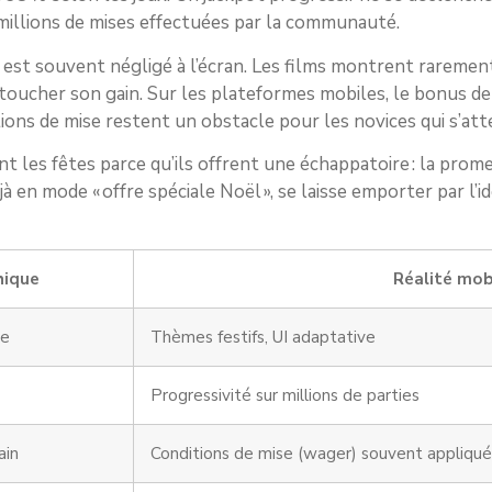
s millions de mises effectuées par la communauté.
est souvent négligé à l’écran. Les films montrent rarement 
toucher son gain. Sur les plateformes mobiles, le bonus de
ions de mise restent un obstacle pour les novices qui s’att
 les fêtes parce qu’ils offrent une échappatoire : la promes
 déjà en mode « offre spéciale Noël », se laisse emporter par 
hique
Réalité mob
re
Thèmes festifs, UI adaptative
Progressivité sur millions de parties
ain
Conditions de mise (wager) souvent appliqu