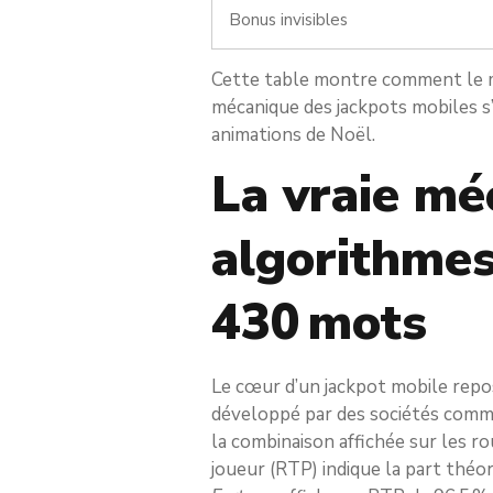
Bonus invisibles
Cette table montre comment le myt
mécanique des jackpots mobiles s
animations de Noël.
La vraie mé
algorithmes
430 mots
Le cœur d’un jackpot mobile repose
développé par des sociétés comm
la combinaison affichée sur les r
joueur (RTP) indique la part théor