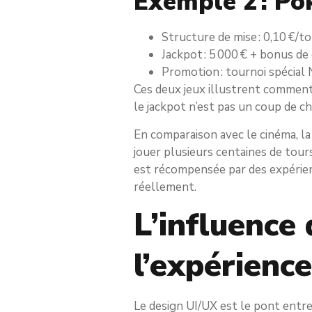
Exemple 2 : Po
Structure de mise : 0,10 €/t
Jackpot : 5 000 € + bonus d
Promotion : tournoi spécial
Ces deux jeux illustrent commen
le jackpot n’est pas un coup de ch
En comparaison avec le cinéma, la 
jouer plusieurs centaines de tours
est récompensée par des expérien
réellement.
L’influence
l’expérienc
Le design UI/UX est le pont entre 