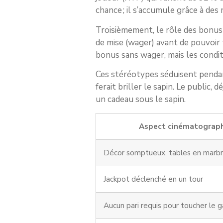
chance ; il s’accumule grâce à de
Troisièmement, le rôle des bonus 
de mise (wager) avant de pouvoir 
bonus sans wager, mais les condit
Ces stéréotypes séduisent pendant
ferait briller le sapin. Le public,
un cadeau sous le sapin.
Aspect cinématograp
Décor somptueux, tables en marb
Jackpot déclenché en un tour
Aucun pari requis pour toucher le g