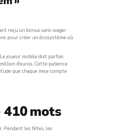
em »
yant reçu un bonus sans wager
ons pour créer un écosystème où
Le joueur mobile doit parfois
 million d’euros. Cette patience
rtitude que chaque mise compte
– 410 mots
. Pendant les fêtes, les