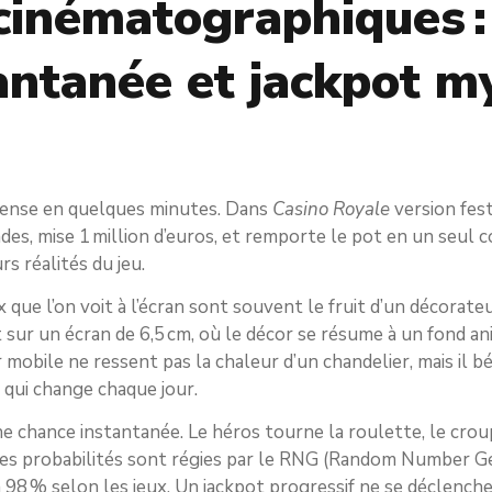
 cinématographiques 
antanée et jackpot m
pense en quelques minutes. Dans
Casino Royale
version fest
des, mise 1 million d’euros, et remporte le pot en un seul c
s réalités du jeu.
ue l’on voit à l’écran sont souvent le fruit d’un décorateur
vit sur un écran de 6,5 cm, où le décor se résume à un fond a
r mobile ne ressent pas la chaleur d’un chandelier, mais il bé
qui change chaque jour.
 chance instantanée. Le héros tourne la roulette, le cro
, les probabilités sont régies par le RNG (Random Number G
 98 % selon les jeux. Un jackpot progressif ne se déclenche