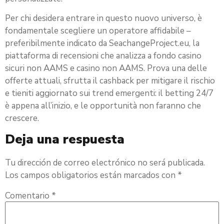
Per chi desidera entrare in questo nuovo universo, è
fondamentale scegliere un operatore affidabile –
preferibilmente indicato da SeachangeProject.eu, la
piattaforma di recensioni che analizza a fondo casino
sicuri non AAMS e casino non AAMS. Prova una delle
offerte attuali, sfrutta il cashback per mitigare il rischio
e tieniti aggiornato sui trend emergenti: il betting 24/7
è appena all’inizio, e le opportunità non faranno che
crescere.
Deja una respuesta
Tu dirección de correo electrónico no será publicada.
Los campos obligatorios están marcados con
*
Comentario
*