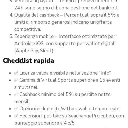
Velocità di payout – Tempi di prelievo inferiori a
24 h sono segno di buona gestione del bankroll.
Qualità del cashback – Percentuali sopra il 5 % e
limiti di rimborso generosi indicano un’offerta
competitiva.
Esperienza mobile – Interfacce ottimizzate per
Android e iOS, con supporto per wallet digitali
(Apple Pay, Skrill).
Checklist rapida
✅ Licenza valida e visibile nella sezione “Info”.
✅ Gamma di Virtual Sports superiore a 15 eventi
simultanei.
✅ Cashback minimo del 5 % su perdite nette
mensili.
✅ Opzioni di deposito/withdrawal in tempo reale.
✅ Recensioni positive su SeachangeProject.eu, con
punteggio superiore a 4,5/5.