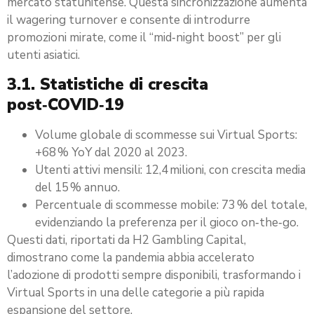
mercato statunitense. Questa sincronizzazione aumenta
il wagering turnover e consente di introdurre
promozioni mirate, come il “mid‑night boost” per gli
utenti asiatici.
3.1. Statistiche di crescita
post‑COVID‑19
Volume globale di scommesse sui Virtual Sports:
+68 % YoY dal 2020 al 2023.
Utenti attivi mensili: 12,4 milioni, con crescita media
del 15 % annuo.
Percentuale di scommesse mobile: 73 % del totale,
evidenziando la preferenza per il gioco on‑the‑go.
Questi dati, riportati da H2 Gambling Capital,
dimostrano come la pandemia abbia accelerato
l’adozione di prodotti sempre disponibili, trasformando i
Virtual Sports in una delle categorie a più rapida
espansione del settore.