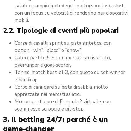
catalogo ampio, includendo motorsport e basket,
con un focus su velocità di rendering per dispositivi
mobili.
2.2. Tipologie di eventi più popolari
Corse di cavalli: sprint su pista sintetica, con
opzioni “win”, “place” e “show”.
Calcio: partite 5‑5, con mercati su risultato,
over/under e goal‑scorer.
Tennis: match best‑of‑3, con quote su set‑winner
e handicap.
Corse di cani: gare su pista di sabbia, molto
apprezzate nei mercati asiatici.
Motorsport: gare di Formula 2 virtuale, con
scommesse su podio e pit‑stop.
3. Il betting 24/7: perché è un
game‑changer