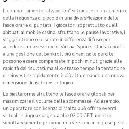
Il comportamento “always‑on” si traduce in un aumento
della frequenza di gioco e in una diversificazione delle
fasce orarie di puntata. I giocatori, soprattutto quelli
abituati al mobile casino, sfruttano le pause lavorative, i
viaggi in treno o le serate in differenza di fuso per
accedere a una sessione di Virtual Sports. Questo porta
a una gestione del bankroll più dinamica: le perdite
possono essere compensate in pochi minuti grazie alla
rapidità dei risultati, ma allo stesso tempo la tentazione
di reinvestire rapidamente è più alta, creando una nuova
dimensione di rischio psicologico.
Le piattaforme sfruttano le fasce orarie globali per
massimizzare il volume delle scommesse. Ad esempio,
un operatore con licenza di Malta può offrire eventi
virtuali in lingua spagnola alle 02:00 CET, mentre
simultaneamente propone una versione in inglese per il