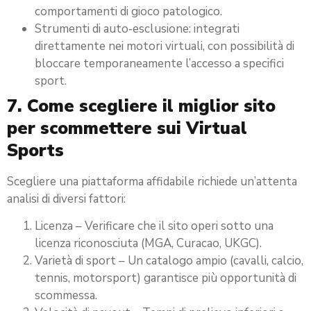
comportamenti di gioco patologico.
Strumenti di auto‑esclusione: integrati
direttamente nei motori virtuali, con possibilità di
bloccare temporaneamente l’accesso a specifici
sport.
7. Come scegliere il miglior sito
per scommettere sui Virtual
Sports
Scegliere una piattaforma affidabile richiede un’attenta
analisi di diversi fattori:
Licenza – Verificare che il sito operi sotto una
licenza riconosciuta (MGA, Curacao, UKGC).
Varietà di sport – Un catalogo ampio (cavalli, calcio,
tennis, motorsport) garantisce più opportunità di
scommessa.