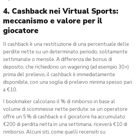
4. Cashback nei Virtual Sports:
meccanismo e valore per il
giocatore
Il cashback è una restituzione di una percentuale delle
perdite nette su un determinato periodo, solitamente
settimanale o mensile. A differenza dei bonus di
deposito, che richiedono un wagering (ad esempio 30×)
prima del prelievo, il cashback è immediatamente
disponibile, con una soglia di prelievo minima spesso pari
a €10.
I bookmaker calcolano il % di rimborso in base al
volume di scommesse nette perdute: se un operatore
offre un 5 % di cashback e il giocatore ha accumulato
€200 di perdita netta in una settimana, riceverà €10 di
rimborso. Alcuni siti, come quelli recensiti su