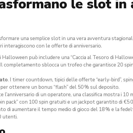
rasformano le slot in
rasformare una semplice slot in una vera avventura stagion
ori interagiscono con le offerte di anniversario.
di Halloween può includere una “Caccia al Tesoro di Hallow
 Il completamento sblocca un trofeo che garantisce 20 spin
tato
. I timer countdown, tipici delle offerte “early‑bird”, s
e per ottenere un bonus “flash” del 50 % sul deposito.
e l’anniversario di un operatore, una classifica mostra i 10 m
in pack” con 100 spin gratuiti e un jackpot garantito di €5 
 di aumentare il tempo medio di gioco del 18 % e la fedelt
 utenti.
o