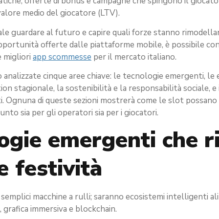
matiche, offerte di bonus e campagne che spingono il giocato
 valore medio del giocatore (LTV).
e guardare al futuro e capire quali forze stanno rimodellan
pportunità offerte dalle piattaforme mobile, è possibile co
 migliori
app scommesse
per il mercato italiano.
 analizzate cinque aree chiave: le tecnologie emergenti, le es
tion stagionale, la sostenibilità e la responsabilità sociale, 
ti. Ognuna di queste sezioni mostrerà come le slot possano 
to sia per gli operatori sia per i giocatori.
logie emergenti che r
e festività
emplici macchine a rulli; saranno ecosistemi intelligenti ali
e, grafica immersiva e blockchain.