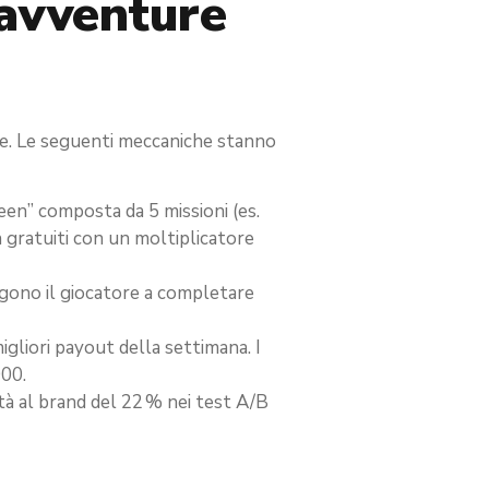
 avventure
ale. Le seguenti meccaniche stanno
een” composta da 5 missioni (es.
 gratuiti con un moltiplicatore
pingono il giocatore a completare
igliori payout della settimana. I
000.
à al brand del 22 % nei test A/B