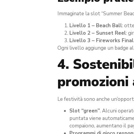
Immaginate la slot “Summer Beach 
Livello 1 – Beach Ball
: ott
Livello 2 – Sunset Reel
: g
Livello 3 – Fireworks Fina
Ogni livello aggiunge un badge al
4. Sostenibi
promozioni 
Le festività sono anche un’opport
Slot “green”
. Alcuni operat
puntata viene automaticament
compaiono, aumentano il payo
Programmi di gioco respon