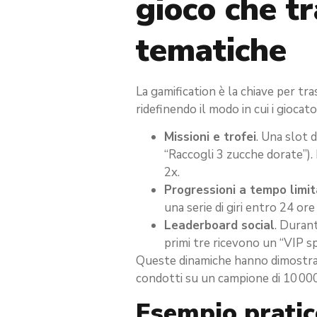
gioco che t
tematiche
La gamification è la chiave per t
ridefinendo il modo in cui i giocat
Missioni e trofei
. Una slot 
“Raccogli 3 zucche dorate”).
2x.
Progressioni a tempo limi
una serie di giri entro 24 or
Leaderboard social
. Durant
primi tre ricevono un “VIP sp
Queste dinamiche hanno dimostrato
condotti su un campione di 10 000
Esempio pratic