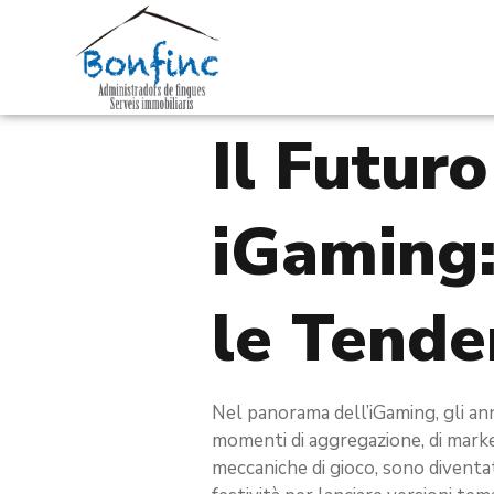
Il Futuro
iGaming:
le Tende
Nel panorama dell’iGaming, gli an
momenti di aggregazione, di market
meccaniche di gioco, sono diventat