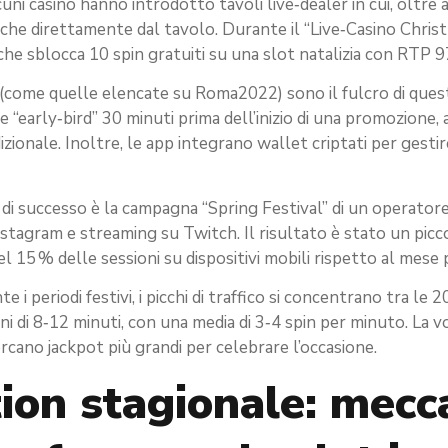
cuni casinò hanno introdotto tavoli live‑dealer in cui, oltre al
che direttamente dal tavolo. Durante il “Live‑Casino Christm
e che sblocca 10 spin gratuiti su una slot natalizia con RTP 9
(come quelle elencate su Roma2022) sono il fulcro di queste
 “early‑bird” 30 minuti prima dell’inizio di una promozione,
izionale. Inoltre, le app integrano wallet criptati per gest
o di successo è la campagna “Spring Festival” di un operato
nstagram e streaming su Twitch. Il risultato è stato un picco
el 15 % delle sessioni su dispositivi mobili rispetto al mese
te i periodi festivi, i picchi di traffico si concentrano tra le 2
ni di 8‑12 minuti, con una media di 3‑4 spin per minuto. La v
rcano jackpot più grandi per celebrare l’occasione.
tion stagionale: mecc