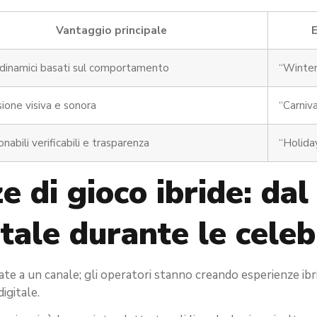
Vantaggio principale
E
dinamici basati sul comportamento
“Winter
ione visiva e sonora
“Carniv
onabili verificabili e trasparenza
“Holida
e di gioco ibride: dal
gitale durante le cele
ate a un canale; gli operatori stanno creando esperienze ibri
digitale.