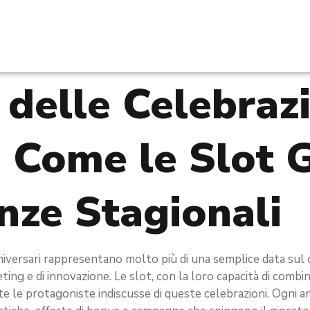
 delle Celebraz
 Come le Slot 
nze Stagionali
niversari rappresentano molto più di una semplice data sul c
ing e di innovazione. Le slot, con la loro capacità di combin
e le protagoniste indiscusse di queste celebrazioni. Ogni an