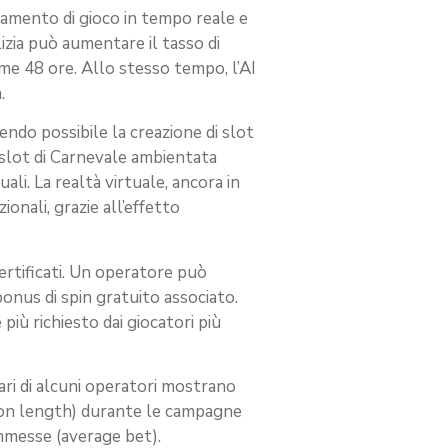
rtamento di gioco in tempo reale e
izia può aumentare il tasso di
me 48 ore. Allo stesso tempo, l’AI
.
ndo possibile la creazione di slot
 slot di Carnevale ambientata
ali. La realtà virtuale, ancora in
ionali, grazie all’effetto
certificati. Un operatore può
bonus di spin gratuito associato.
più richiesto dai giocatori più
ari di alcuni operatori mostrano
ion length) durante le campagne
mmesse (average bet).