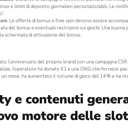
uo e limiti di deposito giornalieri personalizzabili. Le notif
”.
oni
. Le offerte di bonus e free spin devono essere accompa
ta del bonus e eventuali restrizioni sui giochi. Una buona pr
la schermata di attivazione del bonus.
o l’anniversario del proprio brand con una campagna CSR c
lizie, l’operatore ha donato €1 a una ONG che fornisce pas
 un mese, ha aumentato il volume di gioco del 14 % e ha ri
y e contenuti genera
uovo motore delle slo