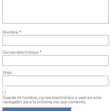
Nombre
*
Correo electrónico
*
Web
Guarda mi nombre, correo electrónico y web en este
navegador para la próxima vez que comente.