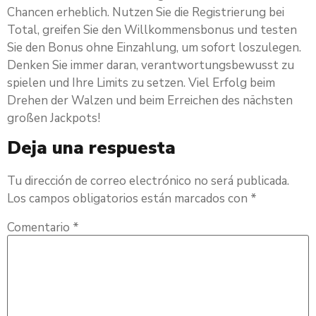
Chancen erheblich. Nutzen Sie die Registrierung bei
Total, greifen Sie den Willkommensbonus und testen
Sie den Bonus ohne Einzahlung, um sofort loszulegen.
Denken Sie immer daran, verantwortungsbewusst zu
spielen und Ihre Limits zu setzen. Viel Erfolg beim
Drehen der Walzen und beim Erreichen des nächsten
großen Jackpots!
Deja una respuesta
Tu dirección de correo electrónico no será publicada.
Los campos obligatorios están marcados con
*
Comentario
*