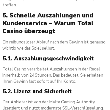
treffen.
5. Schnelle Auszahlungen und
Kundenservice – Warum Total
Casino überzeugt
Ein reibungsloser Ablauf nach dem Gewinn ist genauso
wichtig wie das Spiel selbst.
5.1. Auszahlungsgeschwindigkeit
Total Casino verarbeitet Auszahlungen in der Regel
innerhalb von 24 Stunden. Das bedeutet, Sie erhalten
Ihren Gewinn fast sofort auf Ihr Konto.
5.2. Lizenz und Sicherheit
Der Anbieter ist von der Malta Gaming Authority
lizenziert und nutzt modernste SSL‑Verschlüsselung.