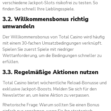
verschiedene Jackpot‑Slots risikofrei zu testen. So
finden Sie schnell Ihre Lieblingsspiele.
3.2. Willkommensbonus richtig
umwandeln
Der Willkommensbonus von Total Casino wird häufig
mit einem 30‑fachen Umsatzbedingungen verknüpft.
Spielen Sie zuerst Spiele mit niedriger
Wettanforderung, um die Bedingungen schneller zu
erfüllen.
3.3. Regelmäßige Aktionen nutzen
Total Casino bietet wöchentliche Reload‑Bonusse und
exklusive Jackpot‑Boosts. Melden Sie sich für den
Newsletter an, um keine Aktion zu verpassen.
Rhetorische Frage: Warum sollten Sie einen Bonus