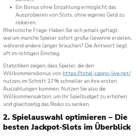
Ein Bonus ohne Einzahlung ermöglicht das
Ausprobieren von Slots, ohne eigenes Geld zu
riskieren.
Rhetorische Frage: Haben Sie sich jemals gefragt,
warum manche Spieler sofort große Gewinne erzielen,
während andere länger brauchen? Die Antwort liegt
oft im richtigen Einstieg.
Statistiken zeigen, dass Spieler, die den
Willkommensbonus von
https://total-casino-live.net/
nutzen, im Schnitt 27 % schneller an ihre ersten
Auszahlungen kommen. Nutzen Sie also die
Willkommensaktion, um Ihr Spielbudget zu erhöhen
und gleichzeitig das Risiko zu senken.
2. Spielauswahl optimieren – Die
besten Jackpot‑Slots im Überblick